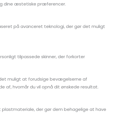
l og dine æstetiske præferencer.
r baseret på avanceret teknologi, der gør det muligt
onligt tilpassede skinner, der forkorter
r det muligt at forudsige bevægelserne af
 af, hvornår du vil opnå dit ønskede resultat.
elt plastmateriale, der gør dem behagelige at have