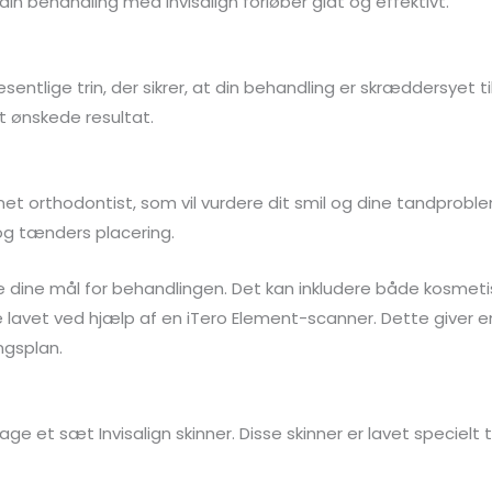
 din behandling med Invisalign forløber glat og effektivt.
entlige trin, der sikrer, at din behandling er skræddersyet til
et ønskede resultat.
t orthodontist, som vil vurdere dit smil og dine tandproble
og tænders placering.
dine mål for behandlingen. Det kan inkludere både kosmetisk
e lavet ved hjælp af en iTero Element-scanner. Dette giver e
ngsplan.
ge et sæt Invisalign skinner. Disse skinner er lavet specielt 