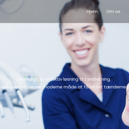
Hjem
Om os
Invisalign: En effektiv løsning til tandretning
liv klogere på denne moderne måde at få rettet tænderne 