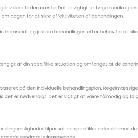
u går videre til den næste. Det er vigtigt at følge tandlægen
 om dagen for at sikre effektiviteten af behandlingen.
 fremskridt og justere behandlingen efter behov for at sikr
hængigt af din specifikke situation og omfanget af de ændri
 baseret på den individuelle behandlingsplan. Regelmæssige
is det er nødvendigt. Det er vigtigt at være tålmodig og f
ehandlingsmuligheder tilpasset de specifikke bidproblemer, du 
t egnede tandreguleringsmetode.