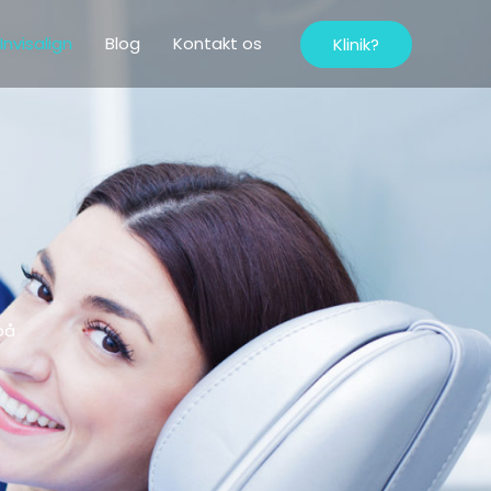
Invisalign
Blog
Kontakt os
Klinik?
på