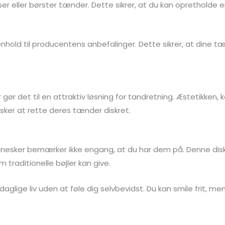
ser eller børster tænder. Dette sikrer, at du kan opretholde
 henhold til producentens anbefalinger. Dette sikrer, at din
er gør det til en attraktiv løsning for tandretning. Æstetikk
nsker at rette deres tænder diskret.
nesker bemærker ikke engang, at du har dem på. Denne diskr
traditionelle bøjler kan give.
aglige liv uden at føle dig selvbevidst. Du kan smile frit, me