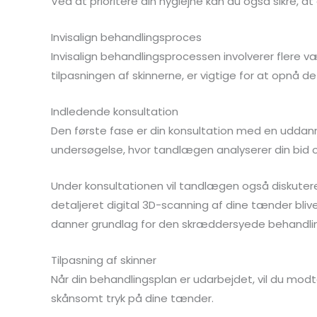
Ved at prioritere din hygiejne kan du også sikre, at
Invisalign behandlingsproces
Invisalign behandlingsprocessen involverer flere væs
tilpasningen af skinnerne, er vigtige for at opnå d
Indledende konsultation
Den første fase er din konsultation med en uddanne
undersøgelse, hvor tandlægen analyserer din bid 
Under konsultationen vil tandlægen også diskutere 
detaljeret digital 3D-scanning af dine tænder bliv
danner grundlag for den skræddersyede behandli
Tilpasning af skinner
Når din behandlingsplan er udarbejdet, vil du modta
skånsomt tryk på dine tænder.