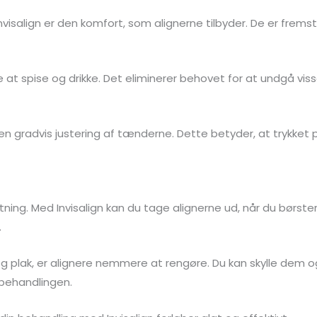
lign er den komfort, som alignerne tilbyder. De er fremstillet
ere at spise og drikke. Det eliminerer behovet for at undgå v
er en gradvis justering af tænderne. Dette betyder, at trykke
etning. Med Invisalign kan du tage alignerne ud, når du børs
.
g plak, er alignere nemmere at rengøre. Du kan skylle dem og
 behandlingen.