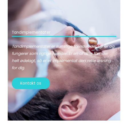
Tandimplementater
Tandimplementater er kunstige tænder, der ligner og
fungerer som rigtige tænder. Er en af dine tænder
helt ødelagt, så er et implementat den rette løsning
for dig.
Kontakt os