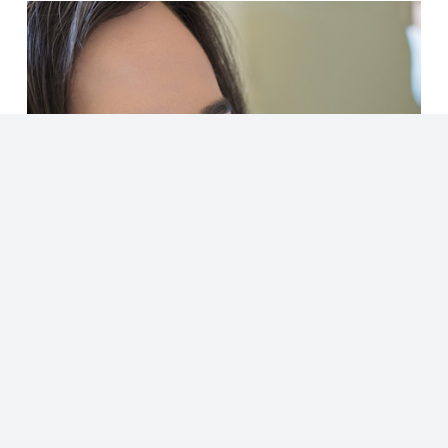
Visdomstænder
Mange voksne kæmper med visdomstænder, der
ofte vokser skævt eller kommer i vejen for de rigtige
tænder. En god tandlæge vil kunne fjerne dine
visdomstænder uden smerte.
Kontakt os