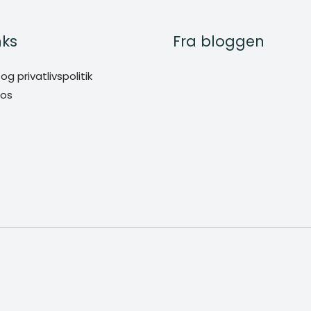
nks
Fra bloggen
g privatlivspolitik
 os